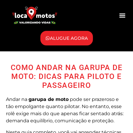
ALUGUE AGORA
COMO ANDAR NA GARUPA DE
MOTO: DICAS PARA PILOTO E
PASSAGEIRO
Andar na
garupa de moto
pode ser prazeroso e
tão empolgante quanto pilotar. No entanto, esse
rolê exige mais do que apenas ficar sentado atrás:
demanda equilíbrio, comunicação e proteção.
Neste guia completo, você vai aprender técnicas