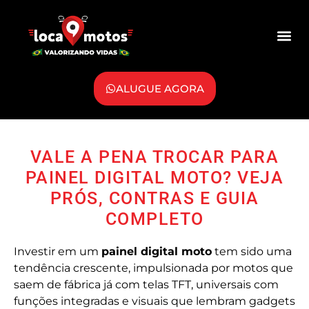
ALUGUE AGORA
VALE A PENA TROCAR PARA
PAINEL DIGITAL MOTO? VEJA
PRÓS, CONTRAS E GUIA
COMPLETO
Investir em um
painel digital moto
tem sido uma
tendência crescente, impulsionada por motos que
saem de fábrica já com telas TFT, universais com
funções integradas e visuais que lembram gadgets