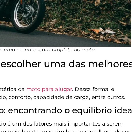
lize uma manutenção completa na moto
o escolher uma das melhore
stética da
moto para alugar
. Dessa forma, é
o, conforto, capacidade de carga, entre outros.
: encontrando o equilíbrio idea
io é um dos fatores mais importantes a serem
pção mais barata, mas sim buscar o melhor valor e