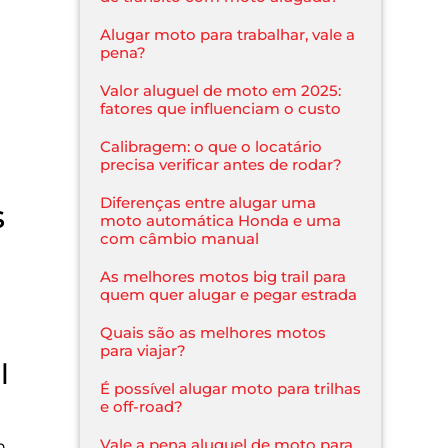
Alugar moto para trabalhar, vale a
pena?
Valor aluguel de moto em 2025:
fatores que influenciam o custo
Calibragem: o que o locatário
precisa verificar antes de rodar?
Diferenças entre alugar uma
s
moto automática Honda e uma
com câmbio manual
As melhores motos big trail para
quem quer alugar e pegar estrada
Quais são as melhores motos
para viajar?
l
É possível alugar moto para trilhas
e off-road?
Vale a pena aluguel de moto para
m