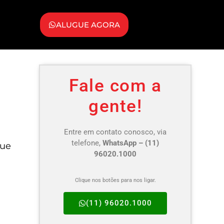
ALUGUE AGORA
Fale com a
gente!
Entre em contato conosco, via
telefone,
WhatsApp – (11)
que
96020.1000
a
Clique nos botões para nos ligar.
(11) 96020.1000