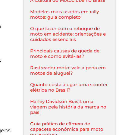
A Cultura do Motoclube no Brasil
Modelos mais usados em rally
motos: guia completo
a
O que fazer com o reboque de
moto em acidente: orientações e
cuidados essenciais
Principais causas de queda de
moto e como evitá-las?
s
Rastreador moto: vale a pena em
motos de aluguel?
Quanto custa alugar uma scooter
elétrica no Brasil?
Harley Davidson Brasil: uma
viagem pela história da marca no
país
Guia prático de câmera de
capacete econômica para moto
gens
ou aventura